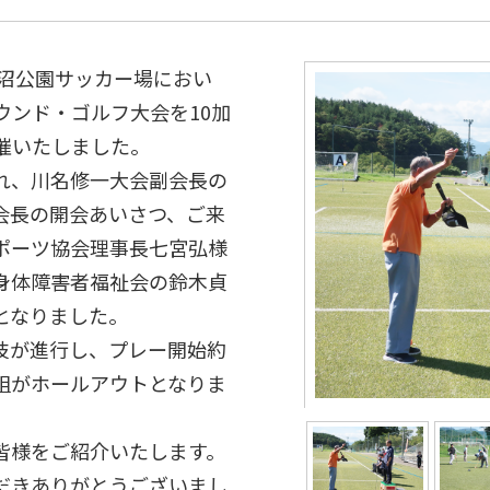
六沼公園サッカー場におい
ウンド・ゴルフ大会を10加
催いたしました。
れ、川名修一大会副会長の
会長の開会あいさつ、ご来
ポーツ協会理事長七宮弘様
身体障害者福祉会の鈴木貞
となりました。
技が進行し、プレー開始約
組がホールアウトとなりま
皆様をご紹介いたします。
だきありがとうございまし