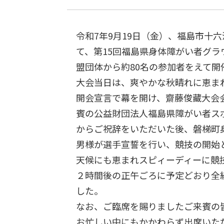
令和7年9月19日（金）、福島市十
て、第15回福島県身体障がい者グラ
盟団体から約80名の参加者をえて開
大会当日は、爽やかな秋晴れに恵ま
開会宣言で幕を開け、齋藤俊藏大会
賓の公益財団法人福島県障がい者ス
からご祝辞をいただいた後、磐梯町
男様が選手宣誓を行い、競技の開始
天候にも恵まれスピィーディーに競
２時間後の正午ごろに予定どおり全
した。
なお、ご臨席を賜りましたご来賓の
お忙しい中にもかかわらず出席いた